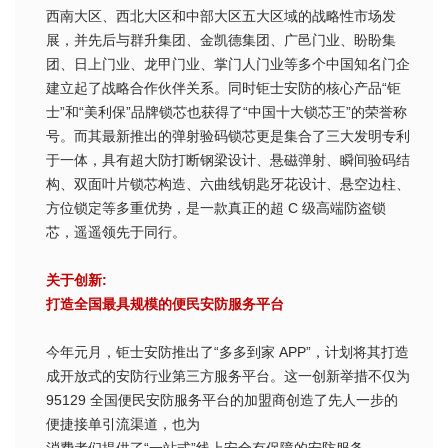
西南大区、西北大区和中部大区五大区域的战略性市场发
展，并先后与群升集团、金凯德集团、广邑门业、盼盼集
团、日上门业、龙甲门业、掌门人门业等多个中国知名门企
建立起了战略合作伙伴关系。同时钜士安防的核心产品“钜
士”和“美利保”品牌锁芯也获得了“中国十大锁芯王”的荣誉称
号。而其最新推出的弹射验码锁芯更是集合了三大发明专利
于一体，具有超大防打断钢梁设计、悬磁弹射、瞬间验码结
构、双面叶片锁芯构造、六曲线钥匙牙花设计、悬空边柱、
方位锁定等多重优势，是一款真正的超 C 级高端防盗锁
芯，遥遥领先于同行。
关于创新:
打造全国最具规模的便民安防服务平台
今年元月，钜士安防推出了“多多到家 APP”，计划将其打造
成开放式的安防行业第三方服务平台。这一创新举措不仅为
95129 全国便民安防服务平台的加盟商创造了先人一步的
便捷接单引流渠道，也为
消费者们提供了“一站式”线上安全有保障的安防服务。