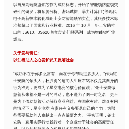
以自身高端防盗锁芯作为成功标志，开始了智能锁防盗锁突
破性的研发，将预警分析、密码试探、暴力计算(IT)等现代
电子高新技术转化成钜士安防智能锁的卖点，其很多技术标
准都超出了国家和行业标准。2016 年 10 月，钜士安防推
出的 JS610、JS620 智能防盗门锁系列，成为智能锁行业
爆点。
关于爱与责任:
以仁者助人之心爱护员工反哺社会
“成功不在于你多么富有，而在于你帮助过多少人。”作为钜
士安防的领头人，杜胜勇的这句人生座右铭不仅是其自身的
行为准则，更成为了星空电竞的核心价值观，“钜士安防做
慈善从来都不是一时的冲动，也不是为了图一时之名，更不
是为了借助慈善活动获取商业利益。在国家有难、群众有困
的情况下，星空电竞 有责任有义务要尽自己的全力，为那
些需要帮助的人奉献出一点点绵薄之力。”事实证明，钜士
安防一直用实际行动践行着一个企业对于社会的高度责任
感，以公益和慈善之心积极服务和回馈社会。