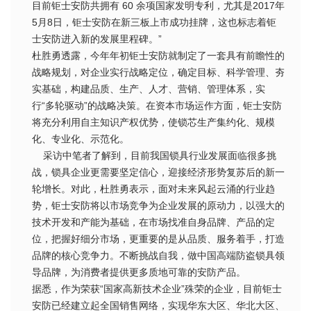
目前钜士安防共拥有 60 余项国家发明专利，尤其是2017年
5月8日，钜士安防在新三板上市成功挂牌，这也标志着钜
士安防进入新的发展里程碑。”
杜胜勇透露，今年年初钜士安防就制定了一套具有前瞻性的
战略规划，对企业实行战略定位，确定目标、科学管理、夯
实基础，构建品质、生产、人才、营销、管理体系，实
行“多轮驱动”的战略决策。在资本市场运作方面，钜士安防
将充分利用自主知识产权优势，使锁芯生产集约化、规模
化、专业化、示范化。
采访中笔者了解到，目前我国锁具行业发展面临很多挑
战，锁具企业更需要坚定信心，迎接经济形势复苏后的新一
轮增长。对此，杜胜勇表示，面对未来风起云涌的行业趋
势，钜士安防将以市场竞争为企业发展的原动力，以强大的
技术开发和产能为基础，在市场找准自身品牌、产品的定
位，把握好细分市场，更重要的是从品质、服务着手，打造
品牌的核心竞争力。不断挑战自我，做中国高端防盗锁具领
导品牌，为消费者提供更多质地可靠的安防产品。
据悉，作为荣获“国家高新技术企业”殊荣的企业，目前钜士
安防已经建立起全国销售网络，实现华东大区、华北大区、