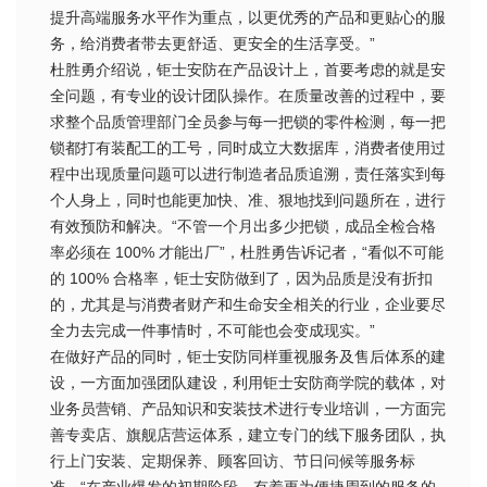
提升高端服务水平作为重点，以更优秀的产品和更贴心的服
务，给消费者带去更舒适、更安全的生活享受。”
杜胜勇介绍说，钜士安防在产品设计上，首要考虑的就是安
全问题，有专业的设计团队操作。在质量改善的过程中，要
求整个品质管理部门全员参与每一把锁的零件检测，每一把
锁都打有装配工的工号，同时成立大数据库，消费者使用过
程中出现质量问题可以进行制造者品质追溯，责任落实到每
个人身上，同时也能更加快、准、狠地找到问题所在，进行
有效预防和解决。“不管一个月出多少把锁，成品全检合格
率必须在 100% 才能出厂”，杜胜勇告诉记者，“看似不可能
的 100% 合格率，钜士安防做到了，因为品质是没有折扣
的，尤其是与消费者财产和生命安全相关的行业，企业要尽
全力去完成一件事情时，不可能也会变成现实。”
在做好产品的同时，钜士安防同样重视服务及售后体系的建
设，一方面加强团队建设，利用钜士安防商学院的载体，对
业务员营销、产品知识和安装技术进行专业培训，一方面完
善专卖店、旗舰店营运体系，建立专门的线下服务团队，执
行上门安装、定期保养、顾客回访、节日问候等服务标
准。“在产业爆发的初期阶段，有着更为便捷周到的服务的