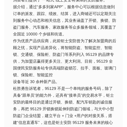
据介绍，通过“多多到家APP”，服务中心可以根据信息做到
订单的派发、跟踪、绩效、结算，进入商铺还可以定期关注
到服务中心动态和相关信息，其业务涵盖了开锁、换锁、防
盗门服务、汽车服务、家政服务等众多服务领域，其覆盖了
全国近 10000 个乡镇和街道。
作为优质产品供应商，此前钜士安防曾为了解决加盟商的后
顾之忧，实现产品差异化，将智能防盗、智能监控、智能
锁、交通锁、保险柜、防盗门等系列列入 95129 的品牌专
供，为加盟店赢得更多关注、更大利润。目前，95129 全
国便民安防服务站专供高端防盗锁芯、拉手、面板、玻璃门
锁、保险柜、智能监控
设备等近 30 余种新产品。
杜胜勇告诉笔者，95129 不是一个单纯的服务号码，除了
具备“跟单员”的能力外，还具有“接单员”的交易水平，钜士
安防的最终目的是通过开锁、换锁、配汽车钥匙的诚信服
务，再把 95129 开锁换锁延伸到防盗门领域，与大中小型
防盗门企业结盟，建立平台 + 门业 +用户的对接关系，搭
建“信息直通车”，这也是钜士安防 95129 服务未来的核心