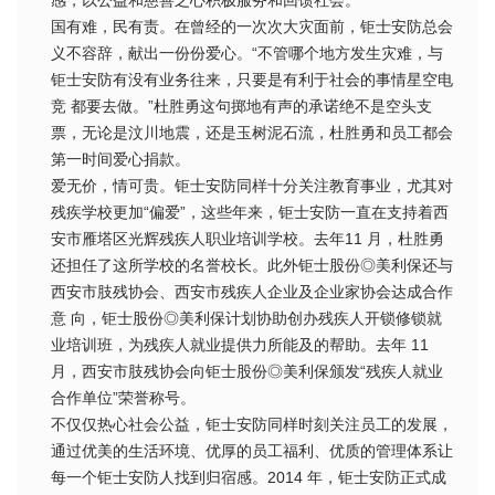
国有难，民有责。在曾经的一次次大灾面前，钜士安防总会
义不容辞，献出一份份爱心。“不管哪个地方发生灾难，与
钜士安防有没有业务往来，只要是有利于社会的事情星空电
竞 都要去做。”杜胜勇这句掷地有声的承诺绝不是空头支
票，无论是汶川地震，还是玉树泥石流，杜胜勇和员工都会
第一时间爱心捐款。
爱无价，情可贵。钜士安防同样十分关注教育事业，尤其对
残疾学校更加“偏爱”，这些年来，钜士安防一直在支持着西
安市雁塔区光辉残疾人职业培训学校。去年11 月，杜胜勇
还担任了这所学校的名誉校长。此外钜士股份◎美利保还与
西安市肢残协会、西安市残疾人企业及企业家协会达成合作
意 向，钜士股份◎美利保计划协助创办残疾人开锁修锁就
业培训班，为残疾人就业提供力所能及的帮助。去年 11
月，西安市肢残协会向钜士股份◎美利保颁发“残疾人就业
合作单位”荣誉称号。
不仅仅热心社会公益，钜士安防同样时刻关注员工的发展，
通过优美的生活环境、优厚的员工福利、优质的管理体系让
每一个钜士安防人找到归宿感。2014 年，钜士安防正式成