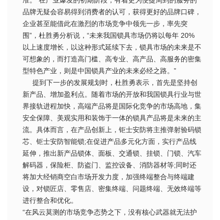
品牌无疑会容易得到消费者的认可，获得更好的品牌口碑，
企业甚至能借此在激烈的市场竞争中领先一步，率先突
围”，杜胜勇分析说，“未来我国锁具市场仍将以每年 20%
以上速度增长，以这种形式延续下去，锁具市场的未来是不
可想象的，而打造高门槛、高专业、高产品、高服务的密集
型特色产业，则是中国锁具产业的未来必经之路。”
提到下一步的发展规划时，杜胜勇表示，首先是坚持创
新产品、增加盈利点。随着市场的开放和我国锁具行业与世
界接轨进程加快，高端产品将是国际化竞争的市场高地，集
安全保障、美观实用和装饰于一体的锁具产品将是未来的主
流。具体而言，在产品创新上，钜士安防将主推弹射验码锁
芯、钜士安防智能锁;在促进产品多元化方面，实行产品线
延伸，推出新产品锁体、面板、交通锁、挂锁、门锁、汽车
解码器，保险柜、防盗门、监控设备、消防器材等;同时还
将加大经销商空白市场开发力度，加强终端整合与终端建
设，对锁匠店、零售店、密集终端、问题终端、无效终端等
进行整合和优化。
“在风云莫测的市场竞争态势之下，没有核心武器就无法护