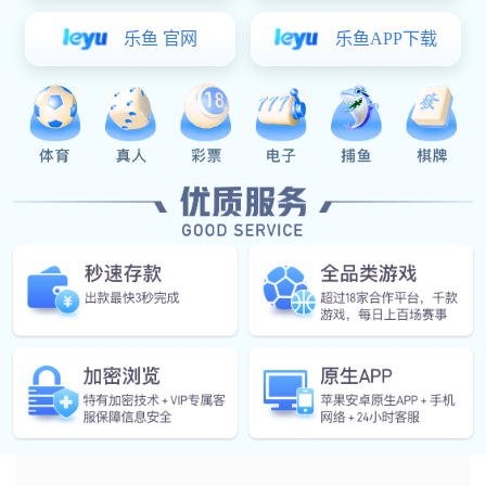
引 言
东海波涌，海鸥翻飞。
浙江温州有着“中国锁都”之称，在其迅速崛起的平阳滨海新
工业区中，镶嵌着一颗熠熠生辉的宝石——钜士安防。在这
座占地面积达 15 亩的锁具产业园中，现代化的制锁厂房、
标准化的办公大楼、规格化的运动场以及酒店式的职工宿
舍，处处都能让人感受到严谨与规范、温情与暖意的企业氛
围。正如钜士安防科技股份有限公司董事长杜胜勇在接受记
者采访时所说的，“一个企业要想长久的发展下去，拥有爱
是关键，一个爱与责任感兼具的企业才能将脚下的路走得更
长远，让企业之帆乘风破浪扬得更高。”作为浙江省2016年
第一批高新技术企业、温州市“AAA 资信”企业，钜士安防正
在以爱与责任的名义，在安防行业厉兵秣马、砥砺前行。