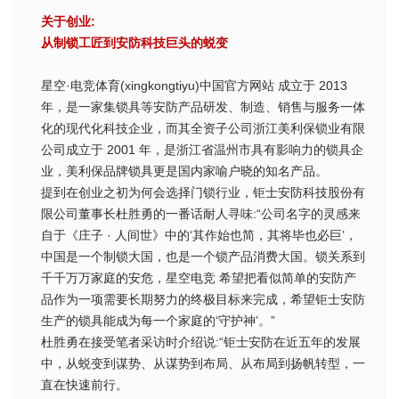
关于创业:
从制锁工匠到安防科技巨头的蜕变
星空·电竞体育(xingkongtiyu)中国官方网站 成立于 2013
年，是一家集锁具等安防产品研发、制造、销售与服务一体
化的现代化科技企业，而其全资子公司浙江美利保锁业有限
公司成立于 2001 年，是浙江省温州市具有影响力的锁具企
业，美利保品牌锁具更是国内家喻户晓的知名产品。
提到在创业之初为何会选择门锁行业，钜士安防科技股份有
限公司董事长杜胜勇的一番话耐人寻味:“公司名字的灵感来
自于《庄子 · 人间世》中的‘其作始也简，其将毕也必巨’，
中国是一个制锁大国，也是一个锁产品消费大国。锁关系到
千千万万家庭的安危，星空电竞 希望把看似简单的安防产
品作为一项需要长期努力的终极目标来完成，希望钜士安防
生产的锁具能成为每一个家庭的‘守护神’。”
杜胜勇在接受笔者采访时介绍说:“钜士安防在近五年的发展
中，从蜕变到谋势、从谋势到布局、从布局到扬帆转型，一
直在快速前行。