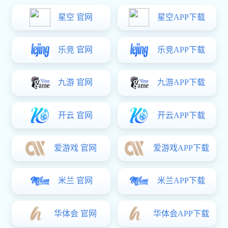
访钜士安防董事长杜胜勇
钜士安防
董事长
直挂云
帆济沧
海
——访
钜士安
防科技
股份有
限公司
董事长
杜胜勇