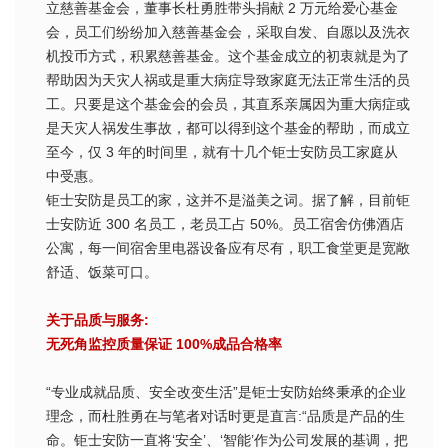
立慈善基金会，董事长杜勇胜带头捐献 2 万元给爱心基金
会，员工们纷纷加入慈善基金会，采取自发、自愿以及洗衣
机投币方式，积累慈善基金。这个基金成立的初衷就是为了
帮助因为天灾人祸或是重大病症导致家庭无法正常生活的员
工。只要是这个基金会的会员，其直系亲属因为重大病症或
是天灾人祸发生事故，都可以得到这个基金的帮助，而成立
至今，仅 3 年的时间里，就有十几个钜士安防员工家庭从
中受惠。
钜士安防是员工的家，这并不是溢美之词。据了解，目前钜
士安防近 300 名员工，老员工占 50%。员工宿舍仿佛酒店
公寓，每一间宿舍里电器设备应有尽有，职工食堂更是宽敞
舒适、饭菜可口。
关于品质与服务:
无死角监控质量保证 100%成品合格率
“专业成就品质、安全改变生活”是钜士安防始终秉承的企业
理念，而杜胜勇在与笔者对话时更是直言:“品质是产品的生
命。钜士安防一直将‘安全’、‘智能’作为公司发展的基调，把